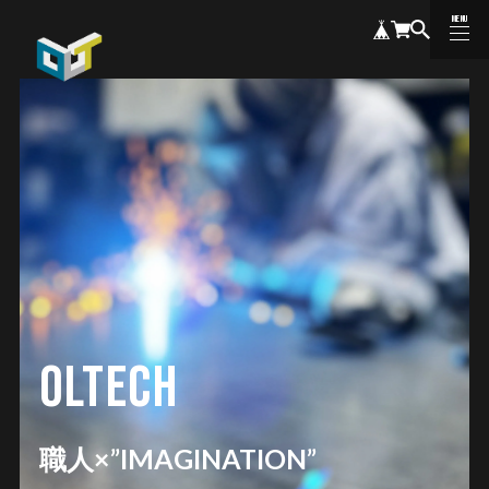
MENU
CLOSE
職人×”IMAGINATION”